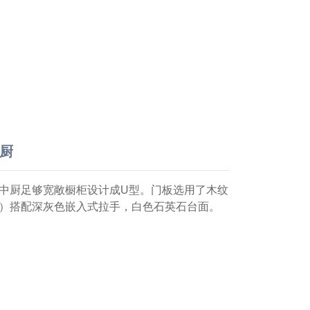
中厨
中厨足够宽敞橱柜设计成U型。门板选用了木纹
03）搭配深灰色嵌入式拉手，白色石英石台面。