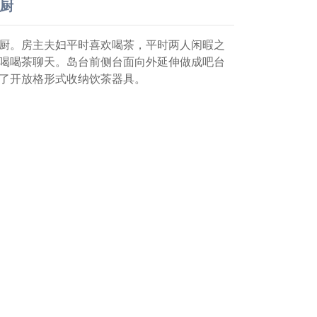
西厨
厨。房主夫妇平时喜欢喝茶，平时两人闲暇之
喝喝茶聊天。岛台前侧台面向外延伸做成吧台
了开放格形式收纳饮茶器具。