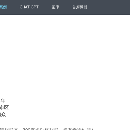
案例
CHAT GPT
图库
首席微博
2年
市区
德众