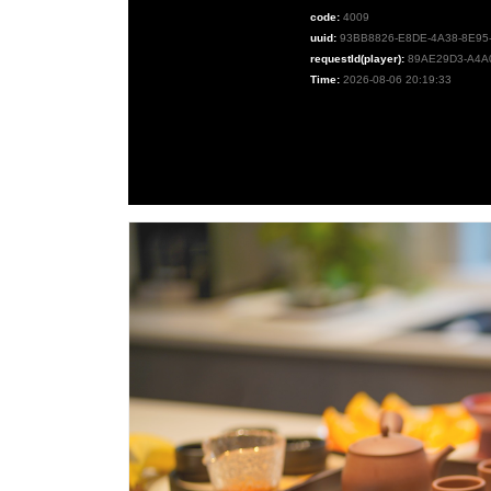
code:
4009
uuid:
93BB8826-E8DE-4A38-8E95
requestId(player):
89AE29D3-A4A
Time:
2026-08-06 20:19:33