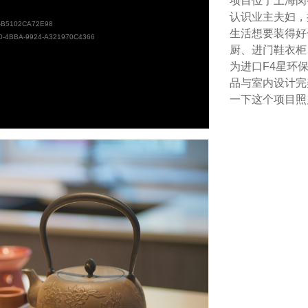
项目位于上海闵
认识业主夫妇，
-B5102CA72E98
生活想要装得好
0-4BBA-9924-A321970C4366
厨、进门鞋衣柜
为进口F4星环
品与室内设计完
一下这个项目照