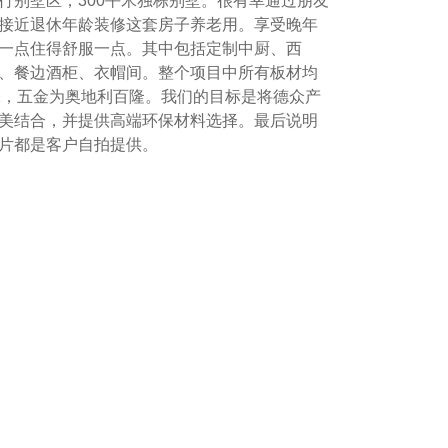
行别墅区，300平米独栋别墅。很有幸通过朋友
接近退休年龄装修这套房子养老用。享受晚年
一点住得舒服一点。其中包括定制中厨、西
、餐边酒柜、衣帽间。整个项目中所有板材均
保，五金为奥地利百隆。我们的目标是将德众产
美结合，并提供高端环保材料选择。最后说明
片都是客户自拍提供。