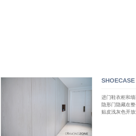
SHOECAS
进门鞋衣柜和墙
隐形门隐藏在整
贴皮浅灰色开放